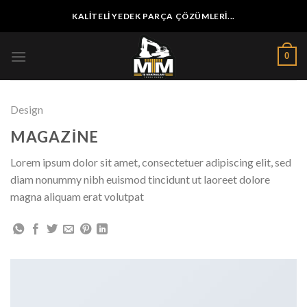
İçeriğe
KALITELI YEDEK PARÇA ÇÖZÜMLERI...
atla
0
Design
MAGAZINE
Lorem ipsum dolor sit amet, consectetuer adipiscing elit, sed
diam nonummy nibh euismod tincidunt ut laoreet dolore
magna aliquam erat volutpat